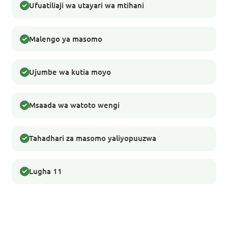
Ufuatiliaji wa utayari wa mtihani
Malengo ya masomo
Ujumbe wa kutia moyo
Msaada wa watoto wengi
Tahadhari za masomo yaliyopuuzwa
Lugha 11