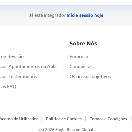
Já está integrado?
Inicie sessão hoje
Sobre Nós
 de Revisão
Empresa
sos Apontamentos da Aula
Conquistas
ssos Testemunhos
Os nossos objetivos
sas FAQ
|
|
|
Acordo de Utilizador
Política de Cookies
Termos e Condições
(c) 2026 Eagle Beacon Global