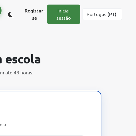
Registar-
Iniciar
se
sessão
a escola
m até 48 horas.
ola.